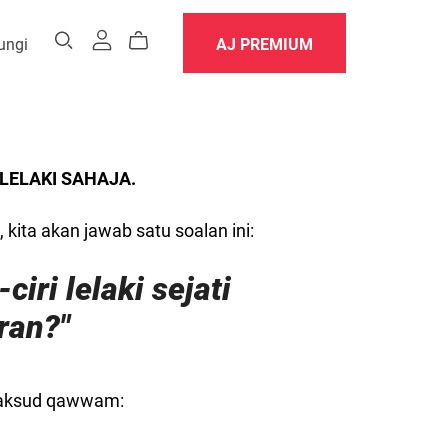
ungi
AJ PREMIUM
k LELAKI SAHAJA.
, kita akan jawab satu soalan ini:
ciri lelaki sejati
ran?"
 maksud qawwam: