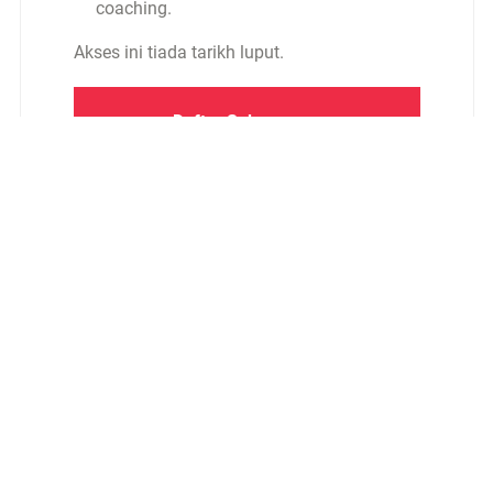
coaching.
Akses ini tiada tarikh luput.
Daftar Sekarang
Privacy Policy
Terms of Use
Refund Policy