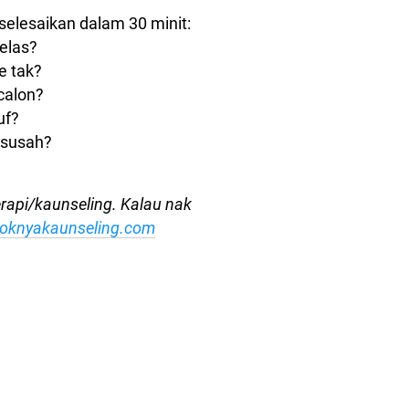
a selesaikan dalam 30 minit:
jelas?
e tak?
calon?
uf?
 susah?
erapi/kaunseling. Kalau nak
oknyakaunseling.com